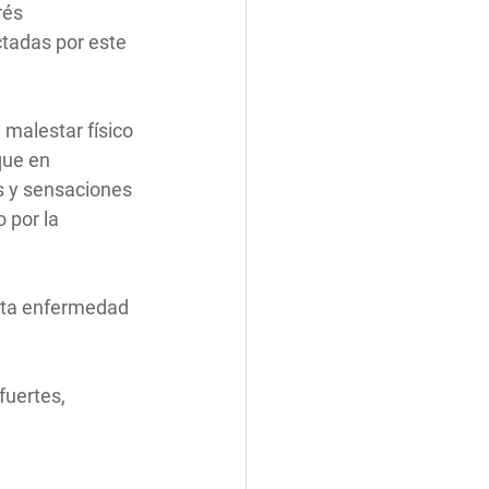
rés 
tadas por este 
l malestar físico 
que en 
s y sensaciones 
 por la 
sta enfermedad 
uertes, 