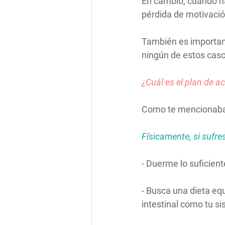
En cambio, cuando h
pérdida de motivación
También es important
ningún de estos caso
¿Cuál es el plan de a
Como te mencionaba, 
Físicamente, si sufre
- Duerme lo suficient
- Busca una dieta equ
intestinal como tu s