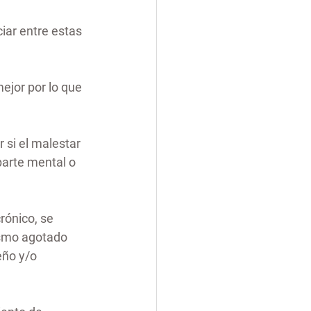
ciar entre estas 
ejor por lo que 
si el malestar 
arte mental o 
ónico, se 
ismo agotado 
eño y/o 