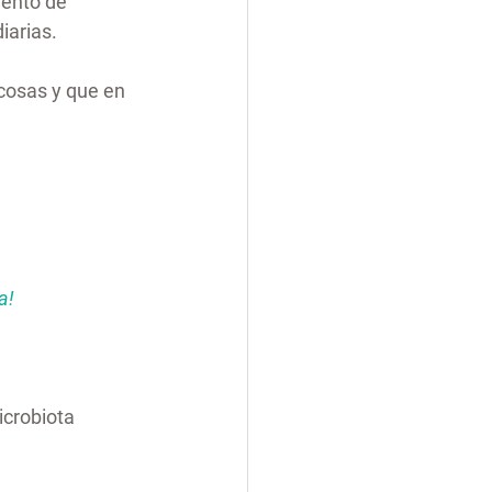
ento de 
iarias.
cosas y que en 
a!
icrobiota 