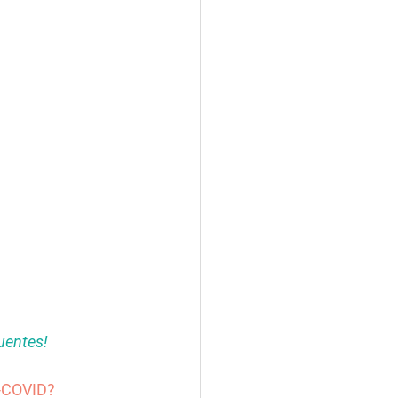
uentes!
T-COVID?