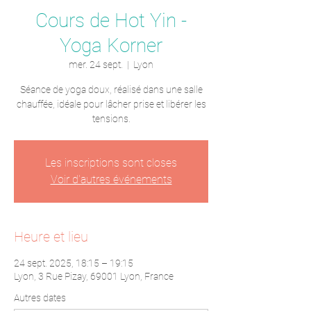
Cours de Hot Yin -
Yoga Korner
mer. 24 sept.
  |  
Lyon
Séance de yoga doux, réalisé dans une salle
chauffée, idéale pour lâcher prise et libérer les
tensions.
Les inscriptions sont closes
Voir d'autres événements
Heure et lieu
24 sept. 2025, 18:15 – 19:15
Lyon, 3 Rue Pizay, 69001 Lyon, France
Autres dates