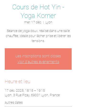
Cours de Hot Yin -
Yoga Korner
mer. 17 déc.
  |  
Lyon
Séance de yoga doux, réalisé dans une salle
chauffée, idéale pour lâcher prise et libérer les
tensions.
Les inscriptions sont closes
Voir d'autres événements
Heure et lieu
17 déc. 2025, 18:15 – 19:15
Lyon, 3 Rue Pizay, 69001 Lyon, France
Autres dates