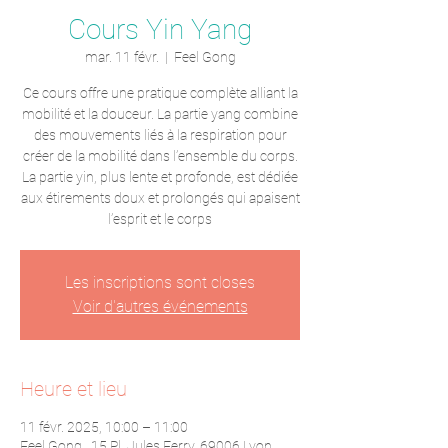
Cours Yin Yang
mar. 11 févr.
  |  
Feel Gong
Ce cours offre une pratique complète alliant la
mobilité et la douceur. La partie yang combine
des mouvements liés à la respiration pour
créer de la mobilité dans l’ensemble du corps.
La partie yin, plus lente et profonde, est dédiée
aux étirements doux et prolongés qui apaisent
l’esprit et le corps
Les inscriptions sont closes
Voir d'autres événements
Heure et lieu
11 févr. 2025, 10:00 – 11:00
Feel Gong , 15 Pl. Jules Ferry, 69006 Lyon,