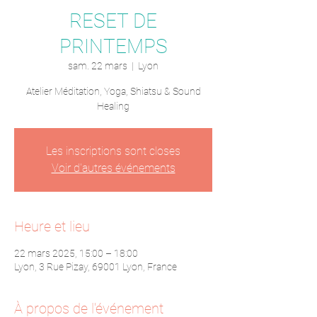
RESET DE
PRINTEMPS
sam. 22 mars
  |  
Lyon
Atelier Méditation, Yoga, Shiatsu & Sound
Healing
Les inscriptions sont closes
Voir d'autres événements
Heure et lieu
22 mars 2025, 15:00 – 18:00
Lyon, 3 Rue Pizay, 69001 Lyon, France
À propos de l'événement