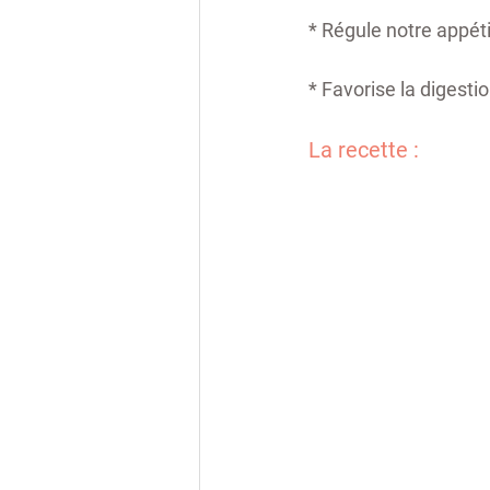
* Régule notre appét
* Favorise la digesti
La recette : 