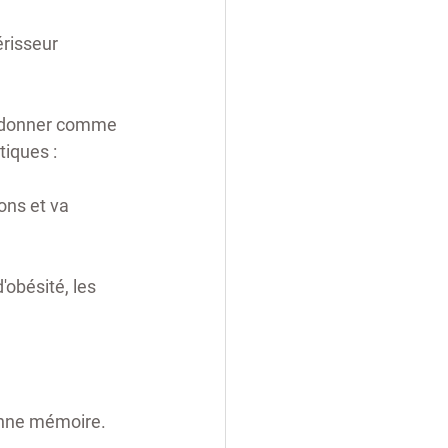
risseur 
nt donner comme 
iques : 
ons et va 
'obésité, les 
onne mémoire.