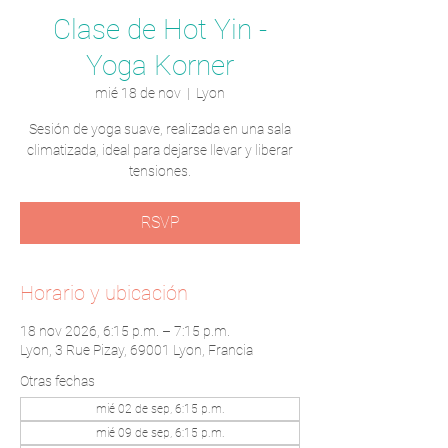
Clase de Hot Yin -
Yoga Korner
mié 18 de nov
  |  
Lyon
Sesión de yoga suave, realizada en una sala
climatizada, ideal para dejarse llevar y liberar
tensiones.
RSVP
Horario y ubicación
18 nov 2026, 6:15 p.m. – 7:15 p.m.
Lyon, 3 Rue Pizay, 69001 Lyon, Francia
Otras fechas
mié 02 de sep, 6:15 p.m.
mié 09 de sep, 6:15 p.m.