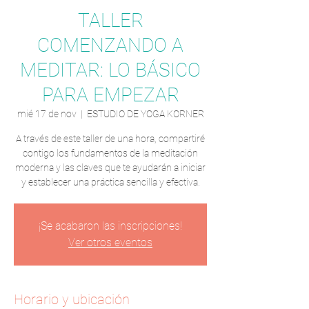
TALLER
COMENZANDO A
MEDITAR: LO BÁSICO
PARA EMPEZAR
mié 17 de nov
  |  
ESTUDIO DE YOGA KORNER
A través de este taller de una hora, compartiré
contigo los fundamentos de la meditación
moderna y las claves que te ayudarán a iniciar
y establecer una práctica sencilla y efectiva.
¡Se acabaron las inscripciones!
Ver otros eventos
Horario y ubicación