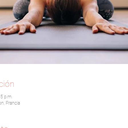
ción
15 p.m.
n, Francia