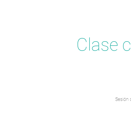
Clase c
Sesión d