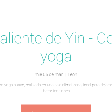
aliente de Yin - C
yoga
mié 06 de mar
  |  
León
e yoga suave, realizada en una sala climatizada, ideal para dejarse
liberar tensiones.