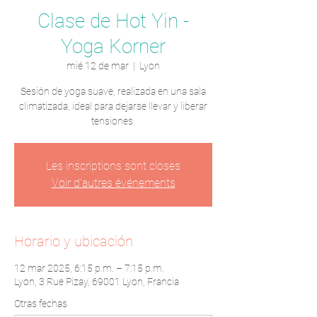
Clase de Hot Yin -
Yoga Korner
mié 12 de mar
  |  
Lyon
Sesión de yoga suave, realizada en una sala
climatizada, ideal para dejarse llevar y liberar
tensiones.
Les inscriptions sont closes
Voir d'autres événements
Horario y ubicación
12 mar 2025, 6:15 p.m. – 7:15 p.m.
Lyon, 3 Rue Pizay, 69001 Lyon, Francia
Otras fechas