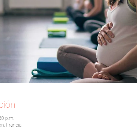
ción
30 p.m.
n, Francia