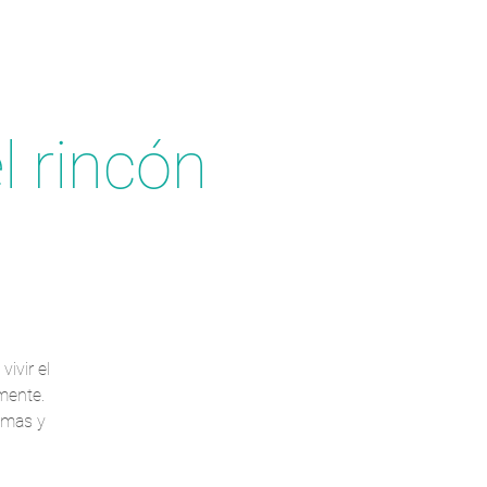
l rincón
ivir el
mente.
temas y