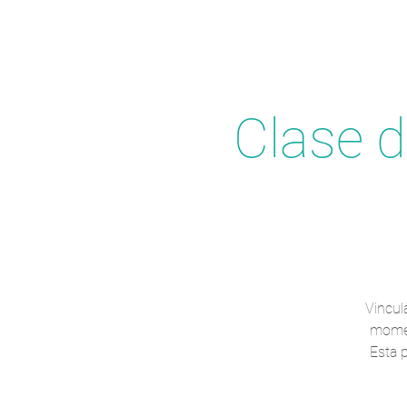
Clase d
Vincul
momen
Esta p