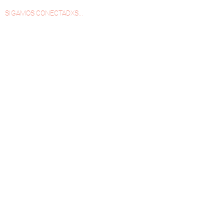
SIGAMOS CONECTADXS...
¡ Solo Bien°Estar en tu correo !