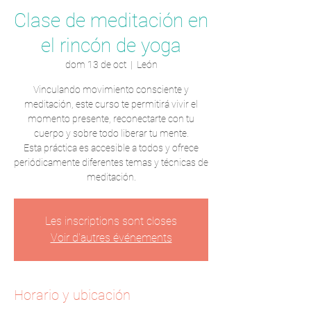
Clase de meditación en
el rincón de yoga
dom 13 de oct
  |  
León
Vinculando movimiento consciente y
meditación, este curso te permitirá vivir el
momento presente, reconectarte con tu
cuerpo y sobre todo liberar tu mente.
Esta práctica es accesible a todos y ofrece
periódicamente diferentes temas y técnicas de
meditación.
Les inscriptions sont closes
Voir d'autres événements
Horario y ubicación