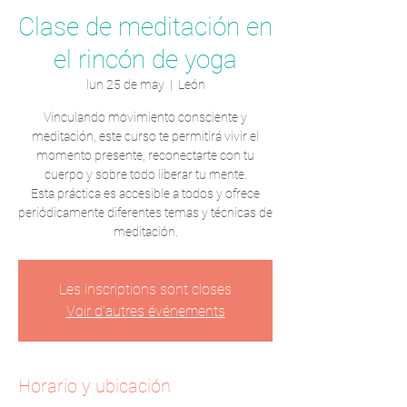
Clase de meditación en
el rincón de yoga
lun 25 de may
  |  
León
Vinculando movimiento consciente y
meditación, este curso te permitirá vivir el
momento presente, reconectarte con tu
cuerpo y sobre todo liberar tu mente.
Esta práctica es accesible a todos y ofrece
periódicamente diferentes temas y técnicas de
meditación.
Les inscriptions sont closes
Voir d'autres événements
Horario y ubicación