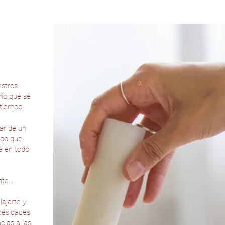
estros
rio que se
tiempo.
ar de un
mpo que
a en todo
te...
lajarte y
ecesidades
cias a las