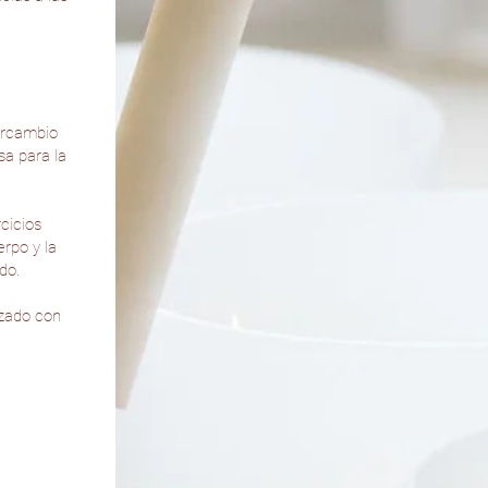
ercambio
sa para la
cicios
rpo y la
do.
izado con