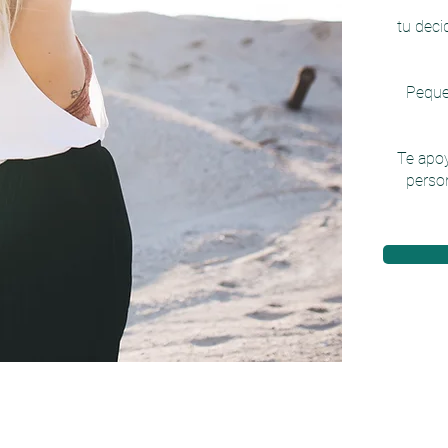
tu deci
Peque
Te apo
person