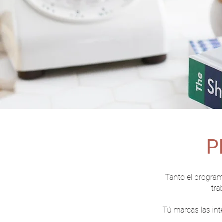
P
Tanto el progra
tra
Tú marcas las int