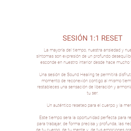
SESIÓN 1:1 RESET
La mayoría del tiempo, nuestra ansiedad y nu
síntomas son expresión de un profundo desequilib
esconde en nuestro interior desde hace mucho 
Una sesión de Sound Healing te permitirá disfrut
momento de reconexión contigo al mismo tie
restableces una sensación de liberación y armoní
tu ser.
Un auténtico reseteo para el cuerpo y la men
Este tiempo sera la oportunidad perfecta para re
para trabajar, de forma precisa y profunda, las n
de tu cuerpo, de tu mente y de tus emociones gra