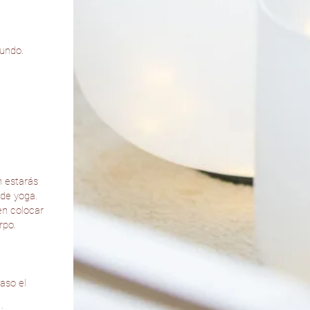
mundo.
 estarás
 de yoga.
en colocar
rpo.
aso el