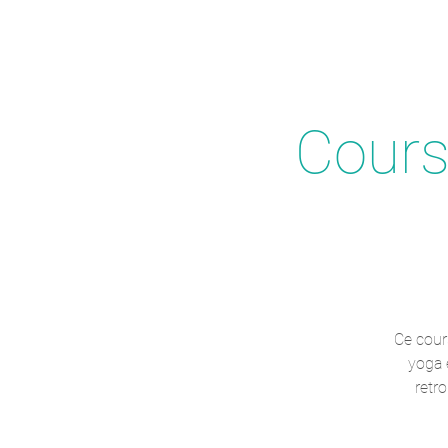
Cours 
Ce cour
yoga e
retr