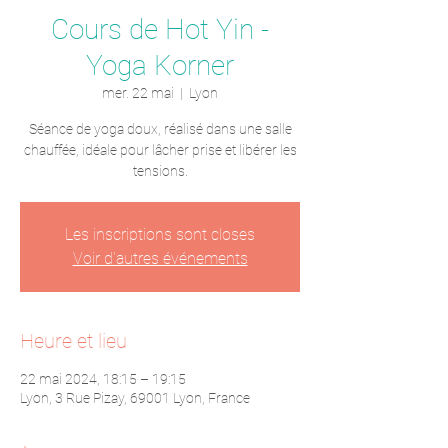
Cours de Hot Yin -
Yoga Korner
mer. 22 mai
  |  
Lyon
Séance de yoga doux, réalisé dans une salle
chauffée, idéale pour lâcher prise et libérer les
tensions.
Les inscriptions sont closes
Voir d'autres événements
Heure et lieu
22 mai 2024, 18:15 – 19:15
Lyon, 3 Rue Pizay, 69001 Lyon, France