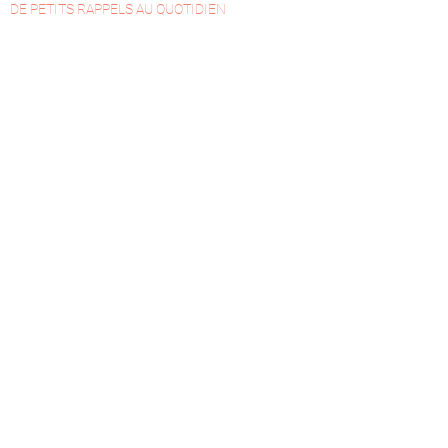
DE PETITS RAPPELS AU QUOTIDIEN
Que du Bien°Être dans ta boîte
aux lettres !