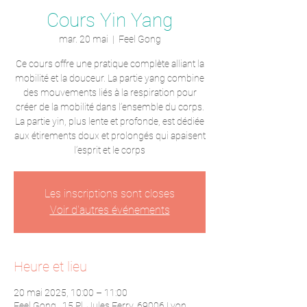
Cours Yin Yang
mar. 20 mai
  |  
Feel Gong
Ce cours offre une pratique complète alliant la
mobilité et la douceur. La partie yang combine
des mouvements liés à la respiration pour
créer de la mobilité dans l’ensemble du corps.
La partie yin, plus lente et profonde, est dédiée
aux étirements doux et prolongés qui apaisent
l’esprit et le corps
Les inscriptions sont closes
Voir d'autres événements
Heure et lieu
20 mai 2025, 10:00 – 11:00
Feel Gong , 15 Pl. Jules Ferry, 69006 Lyon,