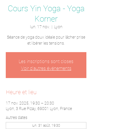
Cours Yin Yoga - Yoga
Korner
lun. 17 nov.
  |  
Lyon
Séance de yoga doux idéale pour lâcher prise
et libérer les tensions.
Les inscriptions sont closes
Voir d'autres événements
Heure et lieu
17 nov. 2025, 19:30 – 20:30
Lyon, 3 Rue Pizay, 69001 Lyon, France
Autres dates
lun. 31 août, 19:30