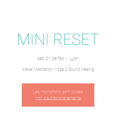
MINI RESET
sáb 01 de feb
  |  
Lyon
Atelier Méditation, Yoga & Sound Healing
Les inscriptions sont closes
Voir d'autres événements