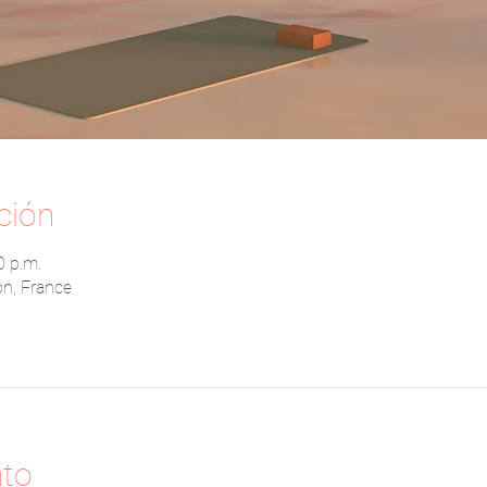
ción
0 p.m.
on, France
nto