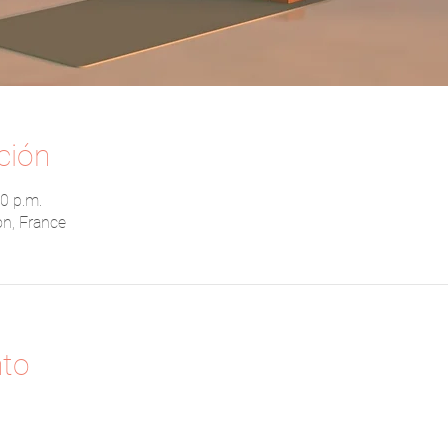
ción
0 p.m.
on, France
nto