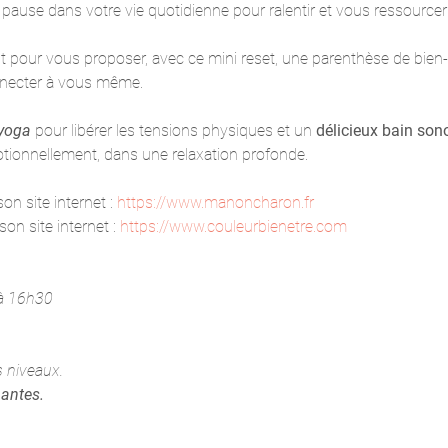
 pause dans votre vie quotidienne pour ralentir et vous ressourc
 pour vous proposer, avec ce mini reset, une parenthèse de bien-
nnecter à vous même.
 yoga
 pour libérer les tensions physiques et un 
délicieux bain sono
tionnellement, dans une relaxation profonde.
n site internet : 
https://www.manoncharon.fr
on site internet : 
https://www.couleurbienetre.com
à 16h30
s niveaux.
pantes.