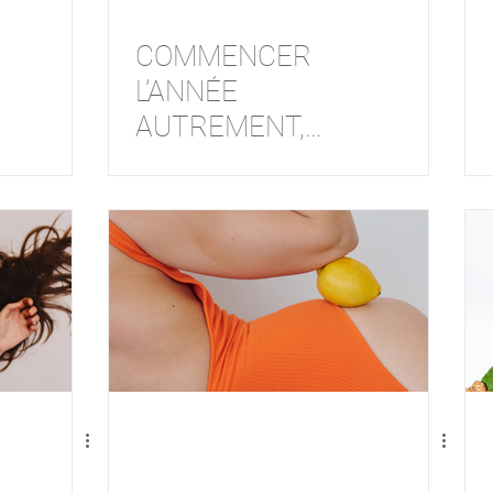
COMMENCER
L’ANNÉE
AUTREMENT,
s
PLUS
DOUCEMENT ET
SANS
RÉSOLUTIONS.