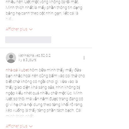
nhiều nên lướt một vòng không bị rối mắt. 
Mình thích nhất là mấy phần thông tin dạng 
bảng họ canh theo cột nhìn gọn, liếc cái là 
hiểu…
Afficher plus
J'aime
Répondre
katrinacha.vez.52.0.2
il y a 3 jours
nhà cái kubet
 hôm bữa mình thấy mấy đứa 
bạn nhắc hoài nên cũng bấm vào coi thử cho 
biết chứ không có ngồi chơi gì. Vừa vào là 
thấy giao diện khá sáng sủa, nhìn không bị 
ngộp kiểu nhét quá nhiều chữ một lúc. Mình 
lướt sơ thôi mà vẫn nắm được trang đang có 
gì vì họ chia nội dung theo từng khối rõ ràng, 
kéo xuống là thấy từng phần tách bạch. Cái 
mình thích nhất…
Afficher plus