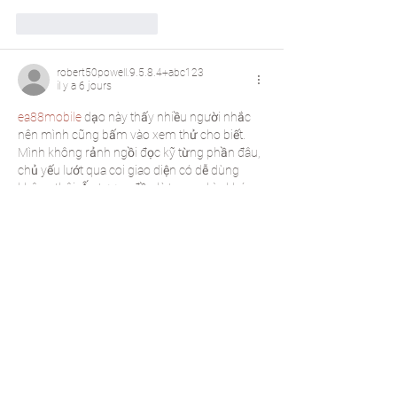
J'aime
Répondre
robert50powell.9.5.8.4+abc123
il y a 6 jours
ea88mobile
 dạo này thấy nhiều người nhắc 
nên mình cũng bấm vào xem thử cho biết. 
Mình không rảnh ngồi đọc kỹ từng phần đâu, 
chủ yếu lướt qua coi giao diện có dễ dùng 
không thôi. Ấn tượng đầu là trang nhìn khá 
thoáng, kiểu chia khối rõ ràng nên kéo xuống 
không bị rối mắt. Mình để ý cái menu đặt chỗ 
nằm chỗ dễ thấy, bấm qua lại mấy mục cũng 
nhanh, không phải mò. Với lại…
Afficher plus
J'aime
Répondre
katrinacha.vez.52.0.2
il y a 6 jours